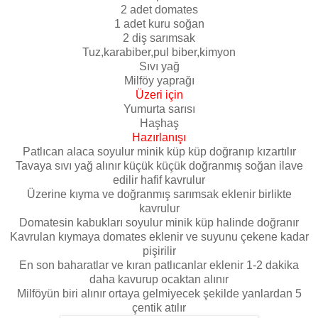
2 adet domates
1 adet kuru soğan
2 diş sarımsak
Tuz,karabiber,pul biber,kimyon
Sıvı yağ
Milföy yaprağı
Üzeri için
Yumurta sarısı
Haşhaş
Hazırlanışı
Patlıcan alaca soyulur minik küp küp doğranıp kızartılır
Tavaya sıvı yağ alınır küçük küçük doğranmış soğan ilave
edilir hafif kavrulur
Üzerine kıyma ve doğranmış sarımsak eklenir birlikte
kavrulur
Domatesin kabukları soyulur minik küp halinde doğranır
Kavrulan kıymaya domates eklenir ve suyunu çekene kadar
pişirilir
En son baharatlar ve kıran patlıcanlar eklenir 1-2 dakika
daha kavurup ocaktan alınır
Milföyün biri alınır ortaya gelmiyecek şekilde yanlardan 5
çentik atılır